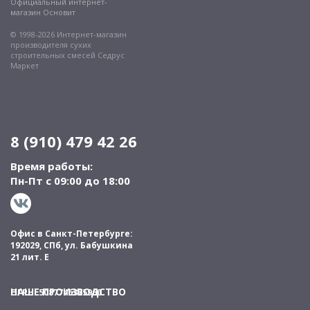
Официальный интернет-
магазин Основит
© 1998-2026 Интернет-магазин
производителя сухих
строительных смесей Седрус
Маркет
8 (910) 479 42 26
Время работы:
Пн-Пт с 09:00 до 18:00
Офис в Санкт-Петербурге:
192029, СПб, ул. Бабушкина
21 лит. Е
НАШЕ ПРОИЗВОДСТВО
ОГРН: 5087746325960