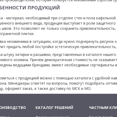
БЕННОСТИ ПРОДУКЦИЙ
ка - материал, необходимый при отделке стен и пола кафельной
шённого внешнего вида, продукция выступает в роли защитного
ь швов. Это позволяет не только сохранить привлекательность, 
огранитной плитки.
ка незаменима в ситуациях, когда нужно подчеркнуть рисунок к
лит придать любой постройке эстетическую привлекательность,
за штуку затирки и расшивки, представленных в каталоге нашего
ливого хозяина. Причём демократичная стоимость не сказывает
ведены ведущими брендами, имеют необходимые сертификаты и
омиться с продукцией можно с помощью каталога с удобной нав
она. Менеджеры ответят на вопросы, помогут подобрать оптима
цу, оформят заказ, а также доставку по МСК и МО.
РОИЗВОДСТВО
КАТАЛОГ РЕШЕНИЙ
ЧАСТНЫМ КЛ