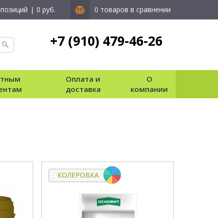
 позиций
|
0 руб.
0 товаров в сравнении
+7 (910) 479-46-26
стным
Оплата и
О
ентам
доставка
компании
КОЛЕРОВКА