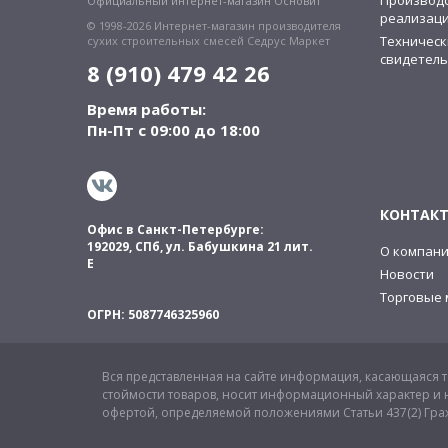
Производс
Официальный интернет-магазин Основит
реализац
© 1998-2026 Интернет-магазин производителя
Техническ
сухих строительных смесей Седрус Маркет
свидетель
8 (910) 479 42 26
Время работы:
Пн-Пт с 09:00 до 18:00
КОНТАК
Офис в Санкт-Петербурге:
192029, СПб, ул. Бабушкина 21 лит.
О компан
Е
Новости
Торговые 
ОГРН: 5087746325960
Вся представленная на сайте информация, касающаяся те
стоймости товаров, носит информационный характер и н
офертой, определяемой положениями Статьи 437(2) Гра