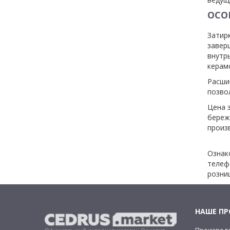
ОСО
Затир
завер
внутр
керам
Расшив
позво
Цена 
береж
произ
Ознак
телеф
розни
НАШЕ П