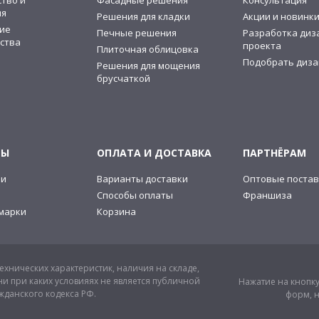
тво и
Фасадные решения
Консультация
ия
Решения для кладки
Акции и новинк
ие
Печные решения
Разработка диз
ства
проекта
Плиточная облицовка
Подобрать диза
Решения для мощения
брусчаткой
ТЫ
ОПЛАТА И ДОСТАВКА
ПАРТНЁРАМ
ии
Варианты доставки
Оптовые постав
Способы оплаты
Франшиза
марки
Корзина
хнических характеристик, наличия на складе,
и при каких условияях не является публичной
Нажатие на кнопку
жданского кодекса РФ.
форм, н