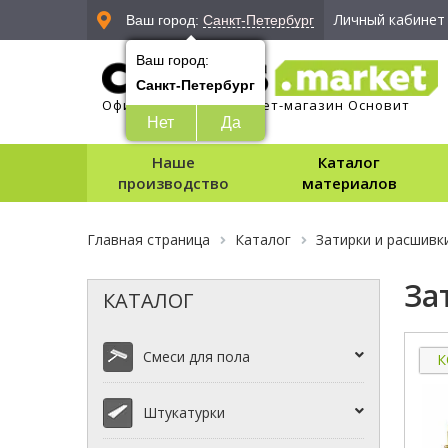
Личный кабинет
Ваш город:
Санкт-Петербург
Ваш город:
Санкт-Петербург
Официальный интернет-магазин Основит
Нет
Да
Наше
Каталог
производство
материалов
Главная страница
Каталог
Затирки и расшивк
За
КАТАЛОГ
Смеси для пола
К
Штукатурки