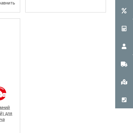
равнить
мний
й) для
ича