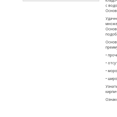
кладо
с вод
Основ
Удачн
множе
Основ
подоб
Основ
преим
• про
• отс
• мор
• шир
Узнат
кирпич
Ознак