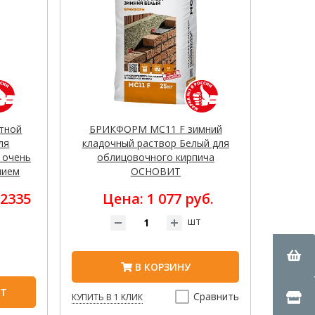
тной
БРИКФОРМ MC11 F зимний
ля
кладочный раствор Белый для
 очень
облицовочного кирпича
нием
ОСНОВИТ
 2335
Цена: 1 077 руб.
шт
В КОРЗИНУ
НТ
Сравнить
КУПИТЬ В 1 КЛИК