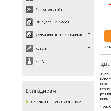
Ц
Строительный гипс
Огнеупорные смеси
Смеси для печей и каминов
КУПИ
Краски
Уход
ЦВЕ
Кирпи
непод
покол
керам
Бригадирам
ручно
внима
СКИДКИ ПРОФЕССИОНАЛАМ
Подоб