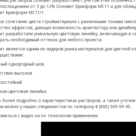
чных растворов Основит разработана с учетом этих особенност
опоглощением от 3 до 12% Основит Брикформ МС11 и для облиц
ит Брикформ МС11/1.
ое сочетание цвета стройматериала с различными тонами смесе
ство эффектов, дающих возможность архитектору или дизайнеру
ит разработали уникальную цветовую линейку, включающую в се
рать необходимый оттенок для любого проекта.
ит является одним из лидеров рынка материалов для цветной к
уществами:
чный однородный шов
утствие высолов
озостойкий
окая цветовая линейка
ь более подробно о характеристиках растворов, а также уточни
а можно у наших специалистов по телефону 8 (800) 500-99-45.
омиться с видео на по технологии применения: